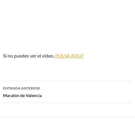
Si no puedes ver el vídeo,
PULSA AQUÍ
Navegación
ENTRADA ANTERIOR
de
Maratón de Valencia
entradas