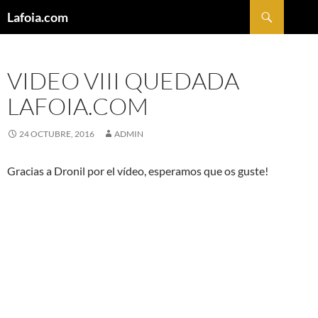
Buscar
Lafoia.com
SALTAR
AL
CONTENIDO
VIDEO VIII QUEDADA
LAFOIA.COM
24 OCTUBRE, 2016
ADMIN
Gracias a Dronil por el vídeo, esperamos que os guste!