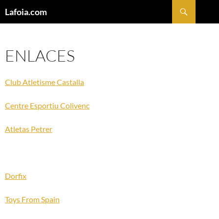
Buscar
Lafoia.com
SALTAR
AL
CONTENIDO
ENLACES
Club Atletisme Castalla
Centre Esportiu Colivenc
Atletas Petrer
Dorfix
Toys From Spain