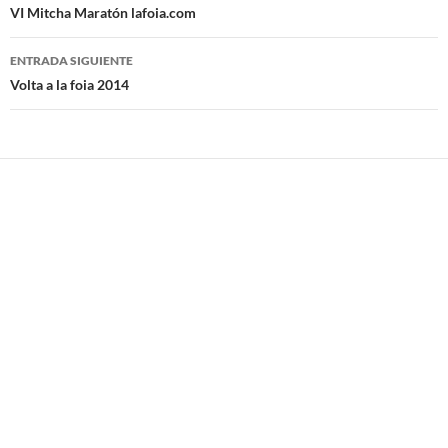
de
VI Mitcha Maratón lafoia.com
entradas
ENTRADA SIGUIENTE
Volta a la foia 2014