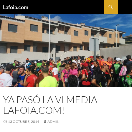
Buscar
Lafoia.com
SALTAR
AL
CONTENIDO
YA PASÓ LA VI MEDIA
LAFOIA.COM!
13 OCTUBRE, 2014
ADMIN