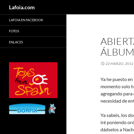
Buscar
Lafoia.com
LAFOIA EN FACEBOOK
FOTOS
ABIERT
ENLACES
ÁLBUM
22 MARZO, 2012
Ya he puesto en 
momento solo ha
agregando para q
necesidad de ent
Ya sabeis, los d
iré poniendo ord
dádselos a Nacho