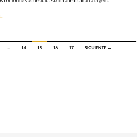
conforme vos desidiu. Aixina anem calfan a la gent.
LISTA INSCRITS MARATO ROMA 2013
→
…
14
15
16
17
SIGUIENTE →