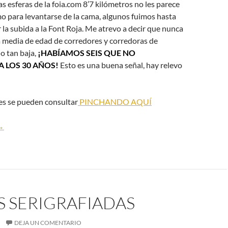
as esferas de la foia.com 8’7 kilómetros no les parece
mo para levantarse de la cama, algunos fuimos hasta
 la subida a la Font Roja. Me atrevo a decir que nunca
a media de edad de corredores y corredoras de
do tan baja,
¡HABÍAMOS SEIS QUE NO
 LOS 30 AÑOS!
Esto es una buena señal, hay relevo
nes se pueden consultar
PINCHANDO AQUÍ
ubida a la Font Roja
→
S SERIGRAFIADAS
DEJA UN COMENTARIO