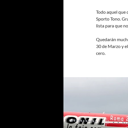
Todo aquel que qu
Sporto Tono. Gr
lista para que no
Quedarán mucho 
30 de Marzo y el
cero.