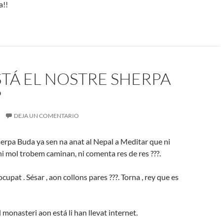
a!!
TÁ EL NOSTRE SHERPA
?
DEJA UN COMENTARIO
erpa Buda ya sen na anat al Nepal a Meditar que ni
 ni mol trobem caminan, ni comenta res de res ???.
cupat . Sésar , aon collons pares ???. Torna , rey que es
 monasteri aon está li han llevat internet.