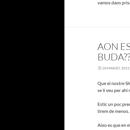
vamos daos pris
AON ES
BUDA?
20 MARZO, 2012
Que el nostre Sh
se li veu per ahí
Estic un poc preo
tirem de menos.
Aixo es que en el